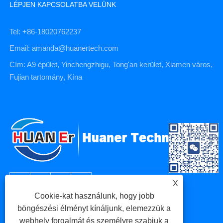
LÉPJEN KAPCSOLATBA VELÜNK
Tel: +86-18020762237
Email: amanda@huanertech.com
Cím: A9 épület, Yinchengzhigu, Tong'an kerület, Xiamen város,
Fujian tartomány, Kína
X
Cookie-kat használunk, hogy jobb
böngészési élményt kínáljunk, elemezzük a
webhely forgalmát és személyre szabjuk a
Copyright © 2023 Xiamen Huaner Technology Co., Ltd. - CNC