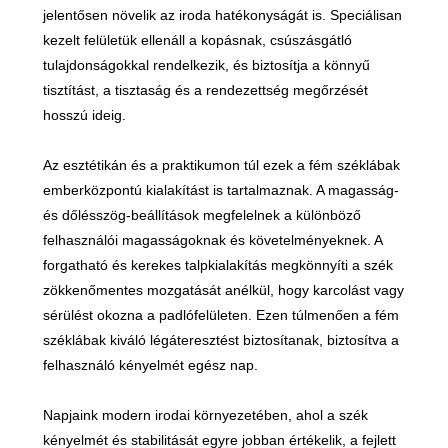
jelentősen növelik az iroda hatékonyságát is. Speciálisan
kezelt felületük ellenáll a kopásnak, csúszásgátló
tulajdonságokkal rendelkezik, és biztosítja a könnyű
tisztítást, a tisztaság és a rendezettség megőrzését
hosszú ideig.
Az esztétikán és a praktikumon túl ezek a fém széklábak
emberközpontú kialakítást is tartalmaznak. A magasság-
és dőlésszög-beállítások megfelelnek a különböző
felhasználói magasságoknak és követelményeknek. A
forgatható és kerekes talpkialakítás megkönnyíti a szék
zökkenőmentes mozgatását anélkül, hogy karcolást vagy
sérülést okozna a padlófelületen. Ezen túlmenően a fém
széklábak kiváló légáteresztést biztosítanak, biztosítva a
felhasználó kényelmét egész nap.
Napjaink modern irodai környezetében, ahol a szék
kényelmét és stabilitását egyre jobban értékelik, a fejlett