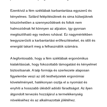
Ezenkívül a fém széklábak karbantartása egyszerű és
kényelmes. Szilárd felépítésüknek és sima külsejüknek
köszönhetően a szennyeződések és foltok nem
halmozódnak fel könnyen az aljzaton, így gyorsan
megtisztítható egy nedves ruhával. Ez nagymértékben
leegyszerűsíti a karbantartási erőfeszítéseket, és időt és
energiát takarít meg a felhasználók számára.
A legfontosabb, hogy a fém széklábak ergonómikus
kialakításúak, hogy fokozottabb támogatást és kényelmet
biztosítsanak. A talp formája és szerkezete alaposan
figyelembe veszi az ülő testhelyzetek ergonómiai
követelményeit, hatékonyan osztja el a nyomást és
enyhíti a hosszabb ülésből adódó fáradtságot. Az ilyen
átgondolt tervezés hozzájárul a termelékenység
növeléséhez és az alkalmazottak jólétéhez.