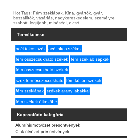
Hot Tags: Fém széklábak, Kína, gyártók, gyár,
beszállítók, vásárlás, nagykereskedelem, személyre
szabott, legújabb, minőségi, olcsó
Termékcímke
acél tokos szék
acéltokos székek
fém összecsukható székek
fém székláb sapkák
fém összecsukható székek
szék fém összecsukható
fém kültéri székek
fém széklábak
székek arany lábakkal
fém székek étkezőbe
Kapcsolódó kategória
Alumíniumötvözet présöntvények
Cink ötvözet présöntvények