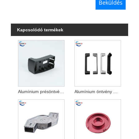
Kapcsolódó termékek
Alumínium présöntvény 3D nyomtatási alkatrészek
Alumínium öntvény motorkerékpár- és kerékpáralkatrészek