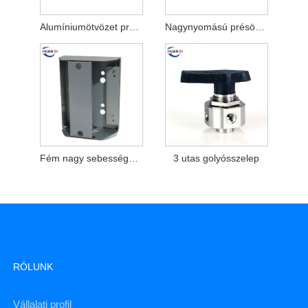
Alumíniumötvözet présöntvény alkatrészek
Nagynyomású présöntvény alkatrészek
Fém nagy sebességű gyártási nyomtatótok
3 utas golyósszelep
RÓLUNK
Vállalati profil