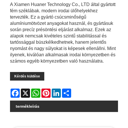
A Xiamen Huaner Technology Co., LTD által gyártott
fém széklábak. modern irodai ülőhelyekhez
tervezték. Ez a gyártó csúcsminőségű
alumíniumötvözet anyagokat használ, és gyártásuk
során precíz présöntési eljárást alkalmaz. Ezek az
alapok nemcsak kivételes szintű stabilitással és
tartóssággal büszkélkedhetnek, hanem jelentős
nyomást és nagy súlyokat is képesek ellenállni. Mint
ilyenek, kiválóan alkalmasak irodai környezetben és
számos egyéb környezetben való használatra.
Kérdés küldése
Facebook
X
WhatsApp
Pinterest
LinkedIn
Share
termékleírás