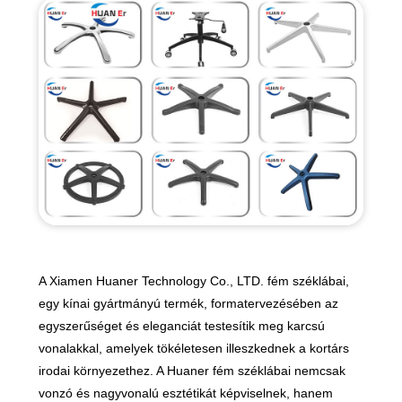
A Xiamen Huaner Technology Co., LTD. fém széklábai,
egy kínai gyártmányú termék, formatervezésében az
egyszerűséget és eleganciát testesítik meg karcsú
vonalakkal, amelyek tökéletesen illeszkednek a kortárs
irodai környezethez. A Huaner fém széklábai nemcsak
vonzó és nagyvonalú esztétikát képviselnek, hanem