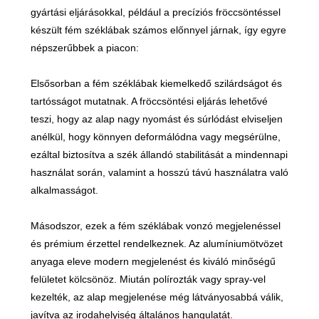
gyártási eljárásokkal, például a precíziós fröccsöntéssel
készült fém széklábak számos előnnyel járnak, így egyre
népszerűbbek a piacon:
Elsősorban a fém széklábak kiemelkedő szilárdságot és
tartósságot mutatnak. A fröccsöntési eljárás lehetővé
teszi, hogy az alap nagy nyomást és súrlódást elviseljen
anélkül, hogy könnyen deformálódna vagy megsérülne,
ezáltal biztosítva a szék állandó stabilitását a mindennapi
használat során, valamint a hosszú távú használatra való
alkalmasságot.
Másodszor, ezek a fém széklábak vonzó megjelenéssel
és prémium érzettel rendelkeznek. Az alumíniumötvözet
anyaga eleve modern megjelenést és kiváló minőségű
felületet kölcsönöz. Miután polírozták vagy spray-vel
kezelték, az alap megjelenése még látványosabbá válik,
javítva az irodahelyiség általános hangulatát.