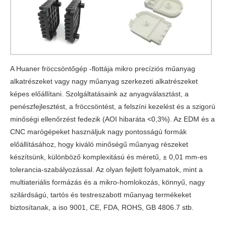
A Huaner fröccsöntőgép -flottája mikro precíziós műanyag
alkatrészeket vagy nagy műanyag szerkezeti alkatrészeket
képes előállítani. Szolgáltatásaink az anyagválasztást, a
penészfejlesztést, a fröccsöntést, a felszíni kezelést és a szigorú
minőségi ellenőrzést fedezik (AOI hibaráta <0,3%). Az EDM és a
CNC marógépeket használjuk nagy pontosságú formák
előállításához, hogy kiváló minőségű műanyag részeket
készítsünk, különböző komplexitású és méretű, ± 0,01 mm-es
tolerancia-szabályozással. Az olyan fejlett folyamatok, mint a
multiateriális formázás és a mikro-homlokozás, könnyű, nagy
szilárdságú, tartós és testreszabott műanyag termékeket
biztosítanak, a ‌iso 9001‌, CE, FDA, ROHS, GB 4806.7 stb.