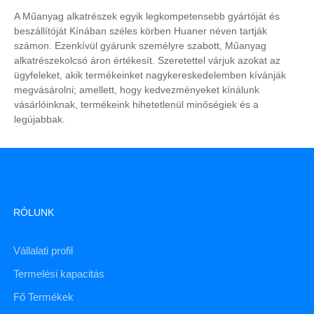
A Műanyag alkatrészek egyik legkompetensebb gyártóját és
beszállítóját Kínában széles körben Huaner néven tartják
számon. Ezenkívül gyárunk személyre szabott, Műanyag
alkatrészekolcsó áron értékesít. Szeretettel várjuk azokat az
ügyfeleket, akik termékeinket nagykereskedelemben kívánják
megvásárolni; amellett, hogy kedvezményeket kínálunk
vásárlóinknak, termékeink hihetetlenül minőségiek és a
legújabbak.
RÓLUNK
Vállalati profil
Termelési kapacitás
Fő Termékek