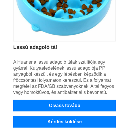
Lassú adagoló tál
A Huaner a lassú adagoló tálak szállítója egy
gyárral. Kutyaeledelének lassú adagolója PP
anyagból készül, és egy lépésben képződik a
fröccsöntési folyamaton keresztül. Ez a folyamat
megfelel az FDA/GB szabványoknak. A tál fagyos
vagy homokfúvott, és antibakteriális bevonatú.
Olvass tovább
Kérdés küldése