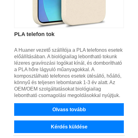
PLA telefon tok
A Huaner vezető szállítója a PLA telefonos esetek
előállításában. A biológiailag lebontható tokunk
lézeres gravírozási logókat kínál, és domborítható
a PLA hőre lágyuló műanyagokkal. A
komposztálható telefonos esetek ütésálló, hőálló,
könnyű és teljesen lebomlanak 1-3 év alatt. Az
OEM/OEM szolgáltatásokat biológiailag
lebontható csomagolási megoldásokkal nyújtjuk.
Olvass tovább
Kérdés küldése