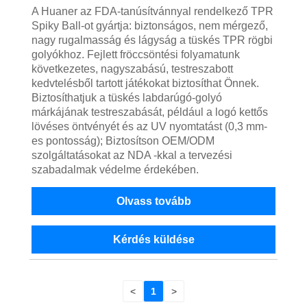
A Huaner az FDA-tanúsítvánnyal rendelkező TPR
Spiky Ball-ot gyártja: biztonságos, nem mérgező,
nagy rugalmasság és lágyság a tüskés TPR rögbi
golyókhoz. Fejlett fröccsöntési folyamatunk
következetes, nagyszabású, testreszabott
kedvtelésből tartott játékokat biztosíthat Önnek.
Biztosíthatjuk a tüskés labdarúgó-golyó
márkájának testreszabását, például a logó kettős
lövéses öntvényét és az UV nyomtatást (0,3 mm-
es pontosság); Biztosítson OEM/ODM
szolgáltatásokat az NDA -kkal a tervezési
szabadalmak védelme érdekében.
Olvass tovább
Kérdés küldése
<
1
>