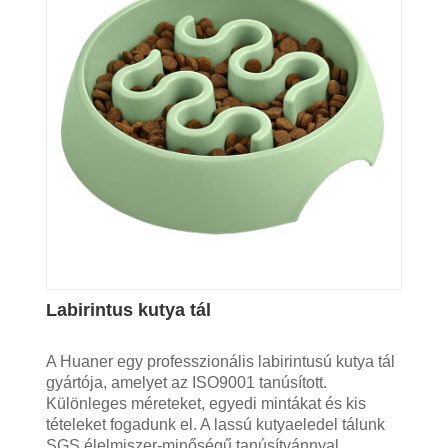
Labirintus kutya tál
A Huaner egy professzionális labirintusú kutya tál
gyártója, amelyet az ISO9001 tanúsított.
Különleges méreteket, egyedi mintákat és kis
tételeket fogadunk el. A lassú kutyaeledel tálunk
SGS élelmiszer-minőségű tanúsítvánnyal