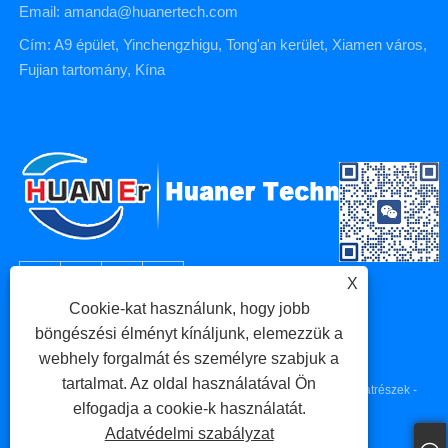
Email: amanda@huanertech.com
Cím: A9 épület, Yinchengzhigu, Tong'an kerület, Xiamen város,
Fujian tartomány, Kína
X
Cookie-kat használunk, hogy jobb
böngészési élményt kínáljunk, elemezzük a
webhely forgalmát és személyre szabjuk a
Copyright © 2023 Xiamen Huaner Technology Co., Ltd. - CNC
tartalmat. Az oldal használatával Ön
gépalkatrészek, CNC megmunkálási alkatrészek, fröccsöntő alkatrészek -
elfogadja a cookie-k használatát.
Minden jog fenntartva.
Adatvédelmi szabályzat