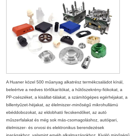
A Huaner közel 500 műanyag alkatrész termékcsaládot kínál,
beleértve a nedves törlőkarítókat, a hűtőszekrény-fiókokat, a
PP-csészéket, a kisállat-tálakat, a számítógépes egérhéjakat, a
billentyűzet-héjakat, az élelmiszer-minőségű mikrohullámú
ebéddobozokat, az eldobható fecskendőket, az autó
műszerfalakat és még sok más-csomagoláshoz, autóipari,
élelmiszer- és orvosi és elektronikus berendezések
iparágakhoz, valamint egyéb alkalmazásokhoz. Kiváló minőségű