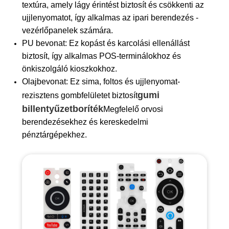
textúra, amely lágy érintést biztosít és csökkenti az
ujjlenyomatot, így alkalmas az ipari berendezés -
vezérlőpanelek számára.
PU bevonat: Ez kopást és karcolási ellenállást
biztosít, így alkalmas POS-terminálokhoz és
önkiszolgáló kioszkokhoz.
Olajbevonat: Ez sima, foltos és ujjlenyomat-
gumi
rezisztens gombfelületet biztosít
billentyűzet
boríték
Megfelelő orvosi
berendezésekhez és kereskedelmi
pénztárgépekhez.