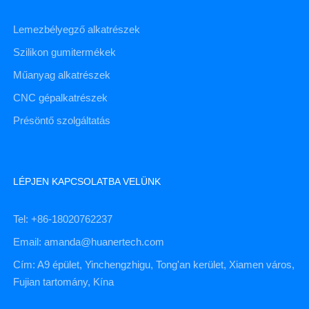
Lemezbélyegző alkatrészek
Szilikon gumitermékek
Műanyag alkatrészek
CNC gépalkatrészek
Présöntő szolgáltatás
LÉPJEN KAPCSOLATBA VELÜNK
Tel: +86-18020762237
Email: amanda@huanertech.com
Cím: A9 épület, Yinchengzhigu, Tong'an kerület, Xiamen város,
Fujian tartomány, Kína