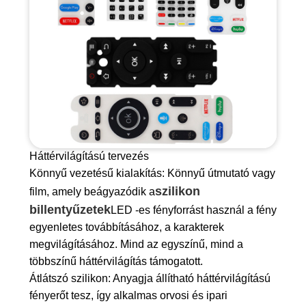
Háttérvilágítású tervezés
Könnyű vezetésű kialakítás: Könnyű útmutató vagy
szilikon
film, amely beágyazódik a
billentyűzetek
LED -es fényforrást használ a fény
egyenletes továbbításához, a karakterek
megvilágításához. Mind az egyszínű, mind a
többszínű háttérvilágítás támogatott.
Átlátszó szilikon: Anyagja állítható háttérvilágítású
fényerőt tesz, így alkalmas orvosi és ipari