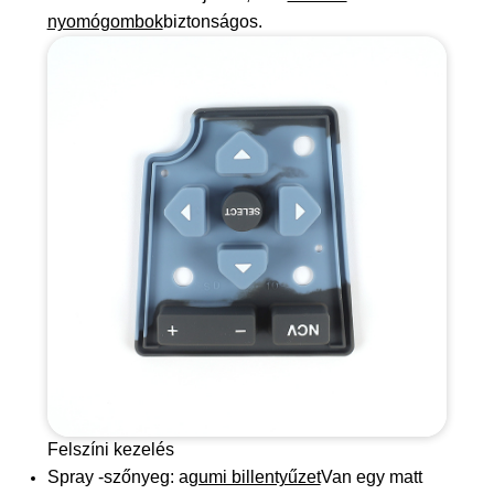
nyomógombok
biztonságos.
Felszíni kezelés
Spray -szőnyeg: a
gumi billentyűzet
Van egy matt