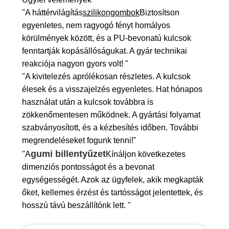
"A háttérvilágítás
szilikongombok
Biztosítson
egyenletes, nem ragyogó fényt homályos
körülmények között, és a PU-bevonatú kulcsok
fenntartják kopásállóságukat. A gyár technikai
reakciója nagyon gyors volt! "
"A kivitelezés aprólékosan részletes. A kulcsok
élesek és a visszajelzés egyenletes. Hat hónapos
használat után a kulcsok továbbra is
zökkenőmentesen működnek. A gyártási folyamat
szabványosított, és a kézbesítés időben. További
megrendeléseket fogunk tenni!"
gumi billentyűzet
"A
Kínáljon következetes
dimenziós pontosságot és a bevonat
egységességét. Azok az ügyfelek, akik megkapták
őket, kellemes érzést és tartósságot jelentettek, és
hosszú távú beszállítónk lett. "