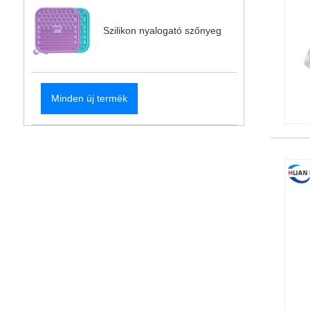
Szilikon nyalogató szőnyeg
Minden új termék