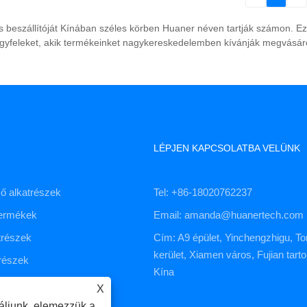
 beszállítóját Kínában széles körben Huaner néven tartják számon. Ez
 ügyfeleket, akik termékeinket nagykereskedelemben kívánják megvásár
LÉPJEN KAPCSOLATBA VELÜNK
ő alkatrészek
Tel: +86-18020762237
termékek
Email: amanda@huanertech.com
trészek
Cím: A9 épület, Yinchengzhigu, To
kerület, Xiamen város, Fujian tart
részek
Kína
áltatás
X
áljunk, elemezzük a