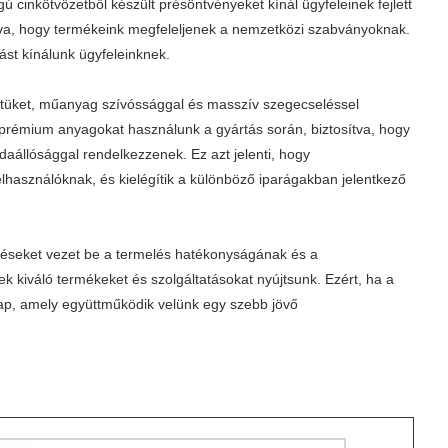
 cinkötvözetből készült présöntvényeket kínál ügyfeleinek fejlett
mazva, hogy termékeink megfeleljenek a nemzetközi szabványoknak.
st kínálunk ügyfeleinknek.
letüket, műanyag szívóssággal és masszív szegecseléssel
, prémium anyagokat használunk a gyártás során, biztosítva, hogy
daállósággal rendelkezzenek. Ez azt jelenti, hogy
elhasználóknak, és kielégítik a különböző iparágakban jelentkező
ezéseket vezet be a termelés hatékonyságának és a
 kiváló termékeket és szolgáltatásokat nyújtsunk. Ezért, ha a
kap, amely együttműködik velünk egy szebb jövő