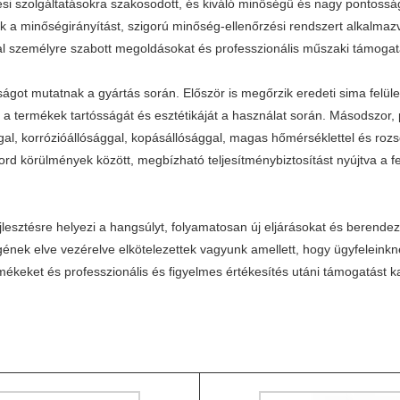
si szolgáltatásokra szakosodott, és kiváló minőségű és nagy pontosságú
tjük a minőségirányítást, szigorú minőség-ellenőrzési rendszert alkal
l személyre szabott megoldásokat és professzionális műszaki támogatá
ágot mutatnak a gyártás során. Először is megőrzik eredeti sima felü
ja a termékek tartósságát és esztétikáját a használat során. Másodszor
gal, korrózióállósággal, kopásállósággal, magas hőmérséklettel és rozs
rd körülmények között, megbízható teljesítménybiztosítást nyújtva a f
ejlesztésre helyezi a hangsúlyt, folyamatosan új eljárásokat és berend
ek elve vezérelve elkötelezettek vagyunk amellett, hogy ügyfeleinknek
rmékeket és professzionális és figyelmes értékesítés utáni támogatást 