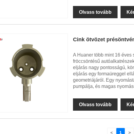
Olvass tovább
Ké
Cink ötvözet présöntvé
A Huaner több mint 16 éves s
fröccsöntésű autóalkatrésze
eljárás nagy pontosságú, kö
eljárás egy formaüreggel ellá
geometriájáról. Egy nyomás
pumpálja, és magas nyomáson
Olvass tovább
Ké
<
1
>