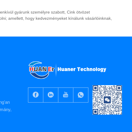
enkívül gyárunk személyre szabott, Cink ötvözet
olni; amellett, hogy kedvezményeket kínálunk vásárlóinknak,
ng'an
omány,