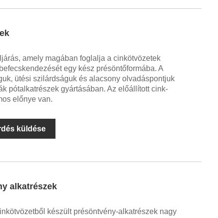
zek
ljárás, amely magában foglalja a cinkötvözetek
t befecskendezését egy kész présöntőformába. A
guk, ütési szilárdságuk és alacsony olvadáspontjuk
k pótalkatrészek gyártásában. Az előállított cink-
mos előnye van.
rdés küldése
ny alkatrészek
cinkötvözetből készült présöntvény-alkatrészek nagy