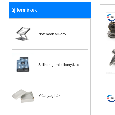
új termékek
Notebook állvány
Szilikon gumi billentyűzet
Műanyag ház