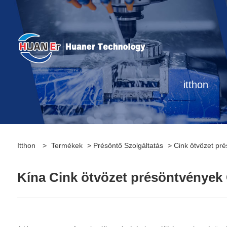
itthon
Itthon
>
Termékek
>
Présöntő Szolgáltatás
> Cink ötvözet pr
Kína Cink ötvözet présöntvények G