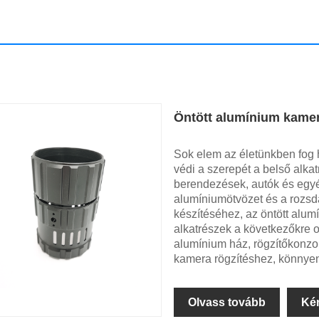
Öntött alumínium kame
Sok elem az életünkben fog h
védi a szerepét a belső alkat
berendezések, autók és egyéb
alumíniumötvözet és a rozsd
készítéséhez, az öntött alu
alkatrészek a következőkre o
alumínium ház, rögzítőkonzol
kamera rögzítéshez, könnyen
Olvass tovább
Ké