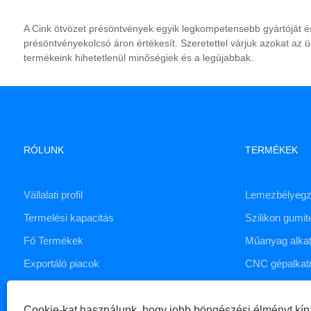
A Cink ötvözet présöntvények egyik legkompetensebb gyártóját és
présöntvényekolcsó áron értékesít. Szeretettel várjuk azokat az
termékeink hihetetlenül minőségiek és a legújabbak.
RÓLUNK
TERMÉKEK
Vállalati profil
Lemezbélyegz
Termelési kapacitás
Szilikon gumi
Fő Termékek
Műanyag alka
Exportáló piacok
CNC gépalkat
Présöntő szolg
Cookie-kat használunk, hogy jobb böngészési élményt kín