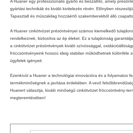
A Huaner egy professzionális gyártó és beszállító, amely présönté
gyártási technikák és kiváló kivitelezés révén. Előnyben részesí
Tapasztalt és műszakilag hozzáértő szakemberekből álló csapatta
A Huaner cinkötvözet présöntvényei számos kiemelkedő tulajdons
rendelkeznek, biztosítva az ép éleket. Ez a tulajdonság garantál
a cinkötvözet présöntvények kiváló szívóssággal, oxidációállóság
fröccsöntvényeink hosszú ideig stabilan működhetnek különféle zo
ügyfelek igényeit.
Ezenkívül a Huaner a technológiai innovációra és a folyamatos f
termékminőségnek a javítása érdekében. A vevő felsőbbrendűségén
Huanert választja, kiváló minőségű cinkötvözet fröccsöntvény-te
megteremtésében!