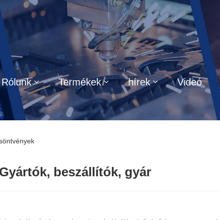
Rólunk
Termékek
hírek
Videó
ésöntvények
yártók, beszállítók, gyár