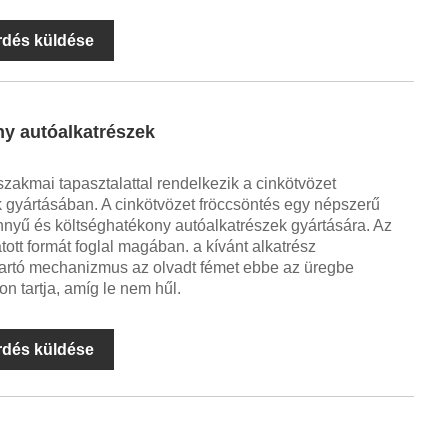
rdés küldése
ny autóalkatrészek
zakmai tapasztalattal rendelkezik a cinkötvözet
k gyártásában. A cinkötvözet fröccsöntés egy népszerű
nnyű és költséghatékony autóalkatrészek gyártására. Az
tott formát foglal magában. a kívánt alkatrész
tartó mechanizmus az olvadt fémet ebbe az üregbe
 tartja, amíg le nem hűl.
rdés küldése