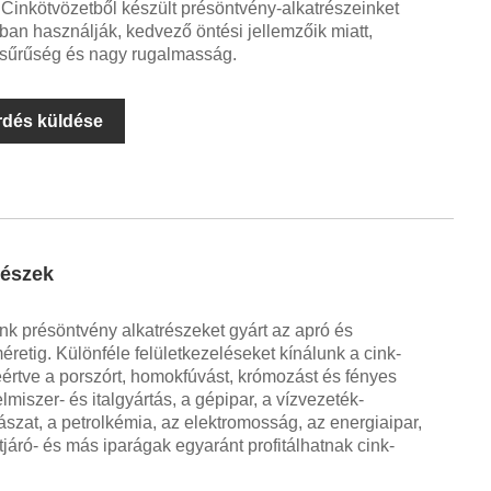
Cinkötvözetből készült présöntvény-alkatrészeinket
ban használják, kedvező öntési jellemzőik miatt,
 sűrűség és nagy rugalmasság.
rdés küldése
részek
nk présöntvény alkatrészeket gyárt az apró és
retig. Különféle felületkezeléseket kínálunk a cink-
értve a porszórt, homokfúvást, krómozást és fényes
elmiszer- és italgyártás, a gépipar, a vízvezeték-
ászat, a petrolkémia, az elektromosság, az energiaipar,
tjáró- és más iparágak egyaránt profitálhatnak cink-