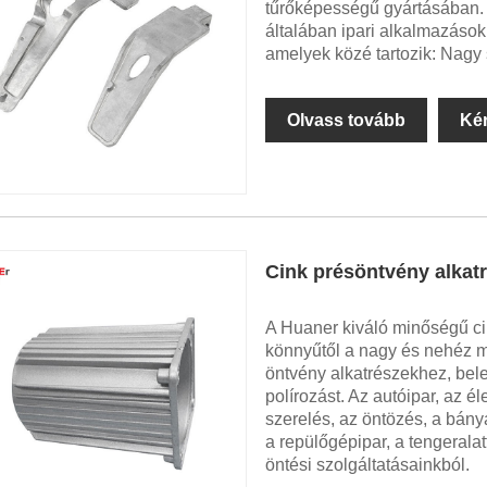
tűrőképességű gyártásában. 
általában ipari alkalmazások
amelyek közé tartozik: Nagy
Olvass tovább
Ké
Cink présöntvény alkat
A Huaner kiváló minőségű ci
könnyűtől a nagy és nehéz mé
öntvény alkatrészekhez, bele
polírozást. Az autóipar, az él
szerelés, az öntözés, a bány
a repülőgépipar, a tengeralat
öntési szolgáltatásainkból.