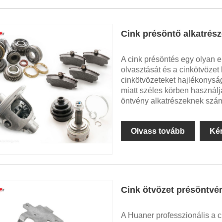
Cink présöntő alkatrés
A cink présöntés egy olyan e
olvasztását és a cinkötvöze
cinkötvözeteket hajlékonysá
miatt széles körben használjá
öntvény alkatrészeknek szá
Olvass tovább
Ké
Cink ötvözet présöntvé
A Huaner professzionális a 