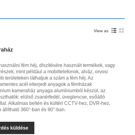
View as
raház
asználni fém héj, díszítésére használt termékek, vagy
részek, mint például a mobiltelefonok, alváz, orvosi
 területeken láthatjuk a szám a fém héj. Az
amentes acél elterjedt anyagok a fémházak
mínium kameraház anyaga alumíniumból készül, az
szthatók: elülső zsanérfedél, üveglencse, esőálló
lal. Alkalmas beltéri és kültéri CCTV-hez, DVR-hez,
 állítható 360°-ban és 90°-ban.
rdés küldése