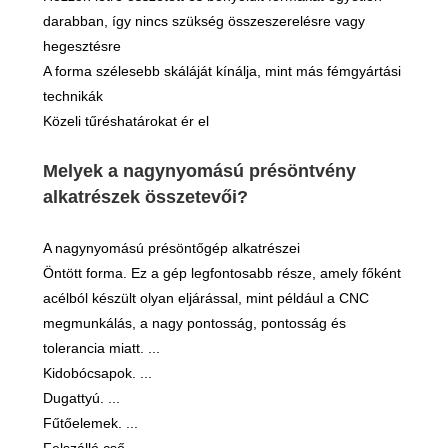
darabban, így nincs szükség összeszerelésre vagy
hegesztésre
A forma szélesebb skáláját kínálja, mint más fémgyártási
technikák
Közeli tűréshatárokat ér el
Melyek a nagynyomású présöntvény
alkatrészek összetevői?
A nagynyomású présöntőgép alkatrészei
Öntött forma. Ez a gép legfontosabb része, amely főként
acélból készült olyan eljárással, mint például a CNC
megmunkálás, a nagy pontosság, pontosság és
tolerancia miatt. ...
Kidobócsapok. ...
Dugattyú. ...
Fűtőelemek. ...