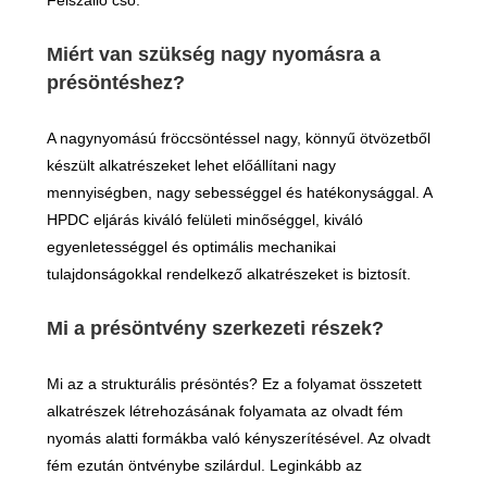
Felszálló cső.
Miért van szükség nagy nyomásra a
présöntéshez?
A nagynyomású fröccsöntéssel nagy, könnyű ötvözetből
készült alkatrészeket lehet előállítani nagy
mennyiségben, nagy sebességgel és hatékonysággal. A
HPDC eljárás kiváló felületi minőséggel, kiváló
egyenletességgel és optimális mechanikai
tulajdonságokkal rendelkező alkatrészeket is biztosít.
Mi a présöntvény szerkezeti részek?
Mi az a strukturális présöntés? Ez a folyamat összetett
alkatrészek létrehozásának folyamata az olvadt fém
nyomás alatti formákba való kényszerítésével. Az olvadt
fém ezután öntvénybe szilárdul. Leginkább az