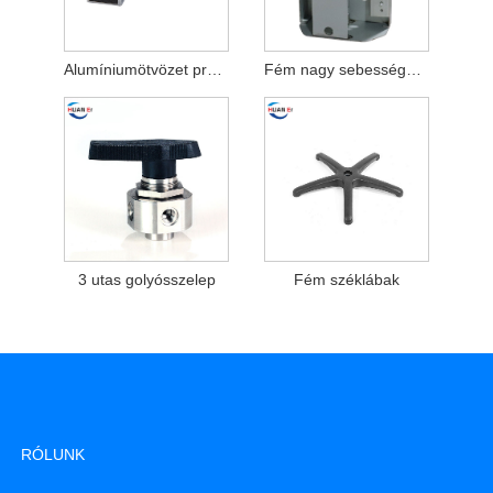
Alumíniumötvözet présöntvény alkatrészek
Fém nagy sebességű gyártási nyomtatótok
3 utas golyósszelep
Fém széklábak
RÓLUNK