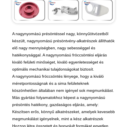
A nagynyomású présöntéssel nagy, könnyűötvözetből
készült, nagynyomású présöntvény-alkatrészek állíthatók
elő nagy mennyiségben, nagy sebességgel és
hatékonysággal. A nagynyomású fröccsöntési eljárás
kiváló felületi minőséget, kiváló egyenletességet és
optimális mechanikai tulajdonságokat biztosít.
A nagynyomású fröccsöntés lényege, hogy a kiváló
méretpontosságnak és a sima felületeknek
köszönhetően általában nem igényel sok megmunkálást.
Más gyártási folyamatokhoz képest a nagynyomású
présöntés hatékony, gazdaságos eljárás, amely:
Készítsen erős, könnyű alkatrészeket, amelyek kevesebb
megmunkálást igényelnek, mint a kész alkatrészek
Hozzon létre összetett és bonyolult formákat egyetlen