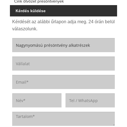
Cink ötvözet présöntvények
Kérdés küldése
Kérdését az alábbi űrlapon adja meg. 24 órán belül
válaszolunk.