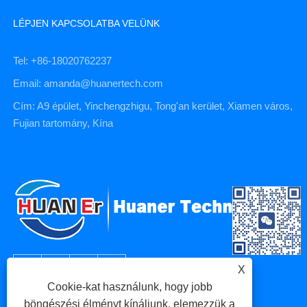
LÉPJEN KAPCSOLATBA VELÜNK
Tel: +86-18020762237
Email: amanda@huanertech.com
Cím: A9 épület, Yinchengzhigu, Tong'an kerület, Xiamen város,
Fujian tartomány, Kína
X
Cookie-kat használunk, hogy jobb
böngészési élményt kínáljunk, elemezzük a