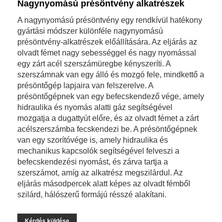
Nagynyomású présöntvény alkatrészek
A nagynyomású présöntvény egy rendkívül hatékony
gyártási módszer különféle nagynyomású
présöntvény-alkatrészek előállítására. Az eljárás az
olvadt fémet nagy sebességgel és nagy nyomással
egy zárt acél szerszámüregbe kényszeríti. A
szerszámnak van egy álló és mozgó fele, mindkettő a
présöntőgép lapjaira van felszerelve. A
présöntőgépnek van egy befecskendező vége, amely
hidraulika és nyomás alatti gáz segítségével
mozgatja a dugattyút előre, és az olvadt fémet a zárt
acélszerszámba fecskendezi be. A présöntőgépnek
van egy szorítóvége is, amely hidraulika és
mechanikus kapcsolók segítségével felveszi a
befecskendezési nyomást, és zárva tartja a
szerszámot, amíg az alkatrész megszilárdul. Az
eljárás másodpercek alatt képes az olvadt fémből
szilárd, hálószerű formájú résszé alakítani.
Kérdés küldése