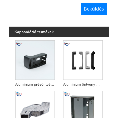
Kapcsolódó termékek
Alumínium présöntvény 3D nyomtatási alkatrészek
Alumínium öntvény motorkerékpár- és kerékpáralkatrészek