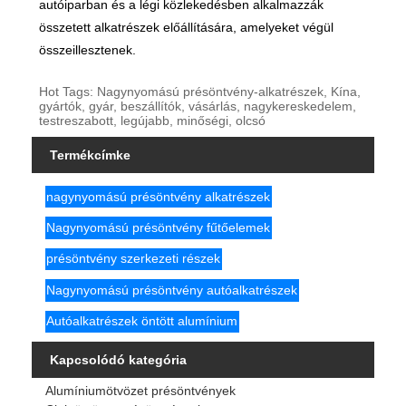
autóiparban és a légi közlekedésben alkalmazzák
összetett alkatrészek előállítására, amelyeket végül
összeillesztenek.
Hot Tags: Nagynyomású présöntvény-alkatrészek, Kína,
gyártók, gyár, beszállítók, vásárlás, nagykereskedelem,
testreszabott, legújabb, minőségi, olcsó
Termékcímke
nagynyomású présöntvény alkatrészek
Nagynyomású présöntvény fűtőelemek
présöntvény szerkezeti részek
Nagynyomású présöntvény autóalkatrészek
Autóalkatrészek öntött alumínium
Kapcsolódó kategória
Alumíniumötvözet présöntvények