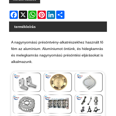
Facebook
X
WhatsApp
Pinterest
LinkedIn
Share
termékleírás
A nagynyomású présöntvény-alkatrészekhez használt fő
fém az alumínium. Alumíniumot öntünk, és hidegkamrás
és melegkamrás nagynyomású présöntési eljárásokat is
alkalmazunk.