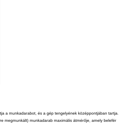
rtja a munkadarabot, és a gép tengelyének középpontjában tartja.
előre megmunkált) munkadarab maximális átmérője, amely belefér