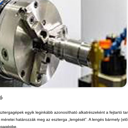
tó
ztergagépek egyik leginkább azonosítható alkatrészeként a fejtartó ta
tó méretei határozzák meg az eszterga „lengését”. A lengés bármely (
rgagépbe.