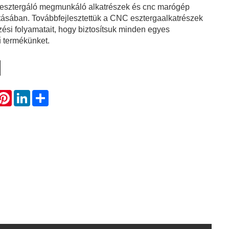
c esztergáló megmunkáló alkatrészek és cnc marógép
tásában. Továbbfejlesztettük a CNC esztergaalkatrészek
ési folyamatait, hogy biztosítsuk minden egyes
ű termékünket.
hatsApp
Pinterest
LinkedIn
Share