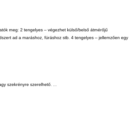
ók meg: 2 tengelyes – végezhet külső/belső átmérőjű
dszert ad a maráshoz, fúráshoz stb. 4 tengelyes – jellemzően egy
gy szekrényre szerelhető. ...