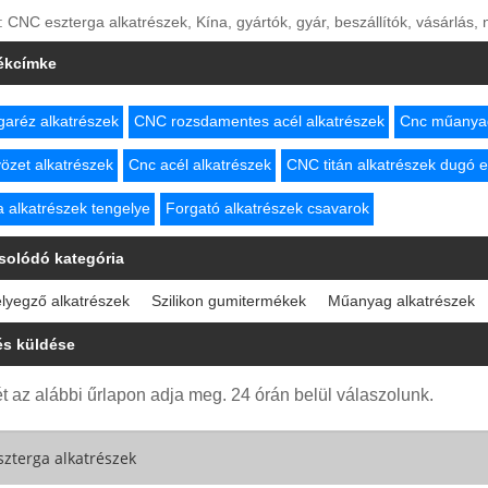
: CNC eszterga alkatrészek, Kína, gyártók, gyár, beszállítók, vásárlás,
ékcímke
garéz alkatrészek
CNC rozsdamentes acél alkatrészek
Cnc műanyag
özet alkatrészek
Cnc acél alkatrészek
CNC titán alkatrészek dugó e
a alkatrészek tengelye
Forgató alkatrészek csavarok
solódó kategória
yegző alkatrészek
Szilikon gumitermékek
Műanyag alkatrészek
és küldése
t az alábbi űrlapon adja meg. 24 órán belül válaszolunk.