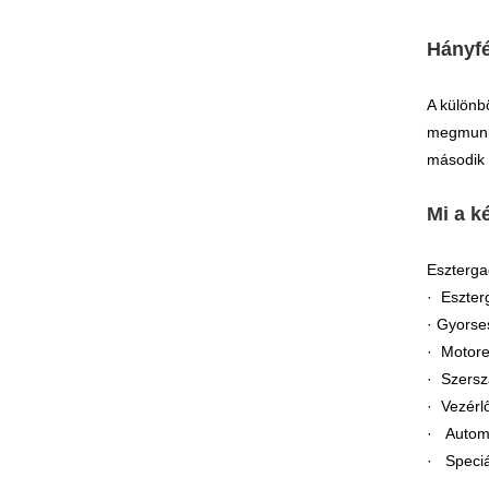
Hányfé
A különb
megmunká
második 
Mi a k
Eszterga
· Eszter
· Gyorse
· Motores
· Szersz
· Vezérlő
· Automa
· Speciá