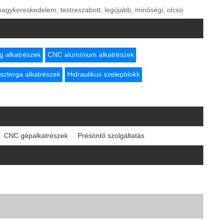
 nagykereskedelem, testreszabott, legújabb, minőségi, olcsó
 alkatrészek
CNC alumínium alkatrészek
szterga alkatrészek
Hidraulikus szelepblokk
CNC gépalkatrészek
Présöntő szolgáltatás