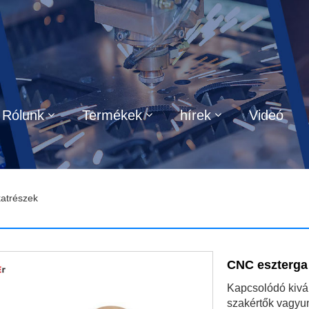
Rólunk
Termékek
hírek
Videó
atrészek
CNC eszterga 
Kapcsolódó kivál
szakértők vagyu