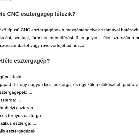
le CNC esztergagép létezik?
öző típusú CNC esztergagépek a mozgástengelyek számával határozhat
lást, simítást, fúrást és menetfúrást. 3 tengelyes – éles szerszámren
szerszámtartót vagy revolverfejet ad hozzá.
étféle esztergagép?
gépek fajtái
gapad: Ez egy nagyon kicsi eszterga, és egy külön előkészített padra va
sztergagépek: ...
zterga: ...
ámhelyi eszterga: ...
 és tornyos eszterga: ...
tikus eszterga: ...
lis esztergagépek: