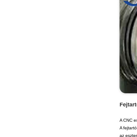
Fejtar
A CNC es
A fejtar
az eszte