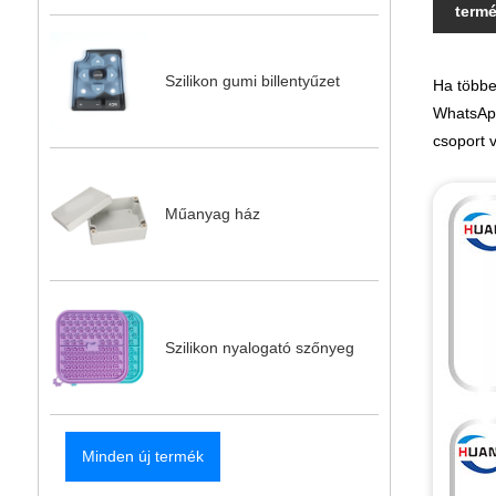
termé
Szilikon gumi billentyűzet
Ha többe
WhatsApp
csoport 
Műanyag ház
Szilikon nyalogató szőnyeg
Minden új termék