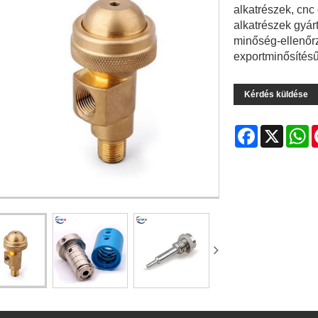
alkatrészek, cn
alkatrészek gyár
minőség-ellenőrz
exportminősítés
Kérdés küldése
Facebook
X
W