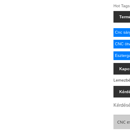
Hot Tags
Term
Cnc sár
CNC ötv
Eszterg
Kapc
Lemezbél
Kérd
Kérdésé