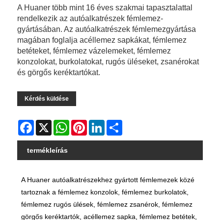
A Huaner több mint 16 éves szakmai tapasztalattal
rendelkezik az autóalkatrészek fémlemez-
gyártásában. Az autóalkatrészek fémlemezgyártása
magában foglalja acéllemez sapkákat, fémlemez
betéteket, fémlemez vázelemeket, fémlemez
konzolokat, burkolatokat, rugós üléseket, zsanérokat
és görgős keréktartókat.
Kérdés küldése
Facebook
X
WhatsApp
Pinterest
LinkedIn
Share
termékleírás
A Huaner autóalkatrészekhez gyártott fémlemezek közé
tartoznak a fémlemez konzolok, fémlemez burkolatok,
fémlemez rugós ülések, fémlemez zsanérok, fémlemez
görgős keréktartók, acéllemez sapka, fémlemez betétek,