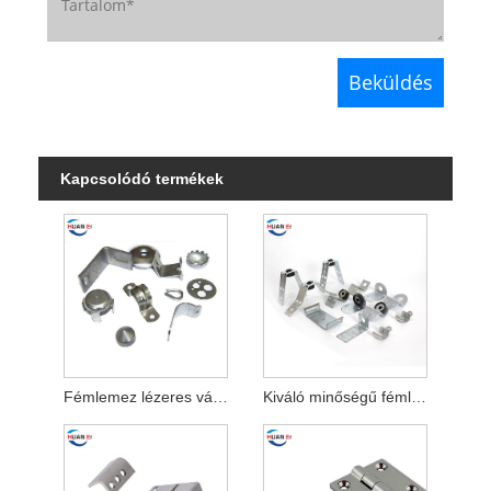
Kapcsolódó termékek
Fémlemez lézeres vágó alkatrészek
Kiváló minőségű fémlemez alkatrészek