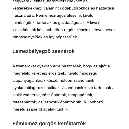
négykerekűekhez, háromkerekűekhez és
kétkerekűekhez, valamint irodabútorokhoz és háztartási
használatra. Fémlemezrugós üléseink kiváló
minőségűek, tartósak és gazdaságosak. A kiváló
kialakításnak köszönhetően rugós üléseink kényelmesek,
rángáselnyelőek és így népszerűek.
Lemezbélyegző zsanérok
A zsanérokat gyakran arra használják, hogy az ajtót a
megfelelő kerethez erősítsék. Kiváló minőségű
alapanyagainknak köszönhetően zsanérjaink
gyakorlatilag rozsdaállóak. Zsanérjaink közé tartoznak a
blokk zsanérok, zászlópántok, tompapántok,
reteszpántok, csúszócsuklópántok stb. Különböző
méretű zsanérokat alakítunk ki.
Fémlemez görgős keréktartók