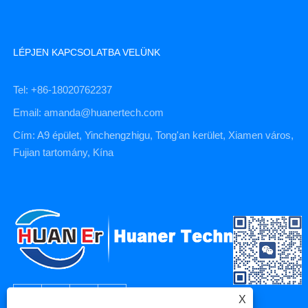
LÉPJEN KAPCSOLATBA VELÜNK
Tel: +86-18020762237
Email: amanda@huanertech.com
Cím: A9 épület, Yinchengzhigu, Tong'an kerület, Xiamen város,
Fujian tartomány, Kína
X