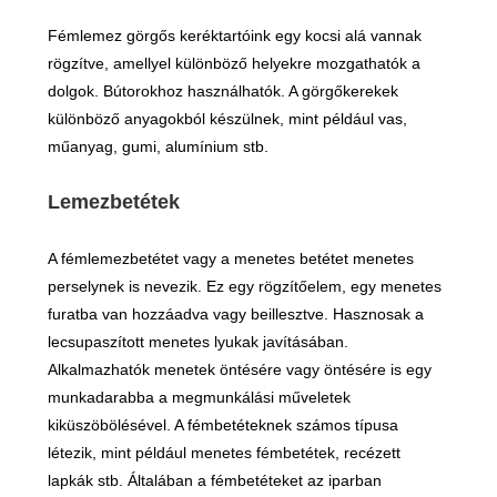
Fémlemez görgős keréktartóink egy kocsi alá vannak
rögzítve, amellyel különböző helyekre mozgathatók a
dolgok. Bútorokhoz használhatók. A görgőkerekek
különböző anyagokból készülnek, mint például vas,
műanyag, gumi, alumínium stb.
Lemezbetétek
A fémlemezbetétet vagy a menetes betétet menetes
perselynek is nevezik. Ez egy rögzítőelem, egy menetes
furatba van hozzáadva vagy beillesztve. Hasznosak a
lecsupaszított menetes lyukak javításában.
Alkalmazhatók menetek öntésére vagy öntésére is egy
munkadarabba a megmunkálási műveletek
kiküszöbölésével. A fémbetéteknek számos típusa
létezik, mint például menetes fémbetétek, recézett
lapkák stb. Általában a fémbetéteket az iparban