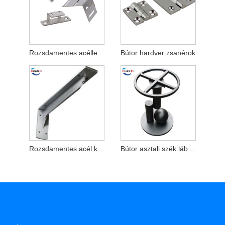
Rozsdamentes acéllemez gyártási alkatrészek
Bútor hardver zsanérok
Rozsdamentes acél konzolok felszerelése csavarokkal
Bútor asztali szék lábak konzolok