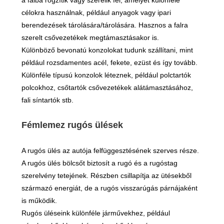
a falba rögzítik vagy szerelik fel, amelyet különféle
célokra használnak, például anyagok vagy ipari
berendezések tárolására/tárolására. Hasznos a falra
szerelt csővezetékek megtámasztásakor is.
Különböző bevonatú konzolokat tudunk szállítani, mint
például rozsdamentes acél, fekete, ezüst és így tovább.
Különféle típusú konzolok léteznek, például polctartók
polcokhoz, csőtartók csővezetékek alátámasztásához,
fali síntartók stb.
Fémlemez rugós ülések
A rugós ülés az autója felfüggesztésének szerves része.
A rugós ülés bölcsőt biztosít a rugó és a rugóstag
szerelvény tetejének. Részben csillapítja az ütésekből
származó energiát, de a rugós visszarúgás párnájaként
is működik.
Rugós üléseink különféle járművekhez, például