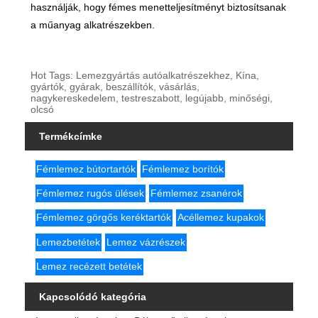
használják, hogy fémes menetteljesítményt biztosítsanak
a műanyag alkatrészekben.
Hot Tags: Lemezgyártás autóalkatrészekhez, Kína,
gyártók, gyárak, beszállítók, vásárlás,
nagykereskedelem, testreszabott, legújabb, minőségi,
olcsó
Termékcímke
Fémlemez bútortartók
Fémlemez borítók
Fémlemez rugós ülések
Fémlemez zsanérok
Fémlemez görgős keréktartók
Acéllemez kupakok
Lemezbetétek
Lemez vázrészek
Lemez recézett betétek
Kapcsolódó kategória